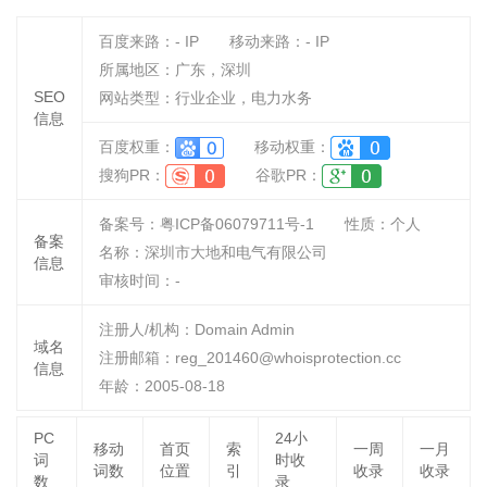
百度来路：
-
IP
移动来路：
-
IP
所属地区：广东，深圳
SEO
网站类型：行业企业，电力水务
信息
百度权重：
移动权重：
搜狗PR：
谷歌PR：
备案号：粤ICP备06079711号-1
性质：
个人
备案
名称：
深圳市大地和电气有限公司
信息
审核时间：
-
注册人/机构：Domain Admin
域名
注册邮箱：reg_201460@whoisprotection.cc
信息
年龄：2005-08-18
PC
24小
移动
首页
索
一周
一月
词
时收
词数
位置
引
收录
收录
数
录