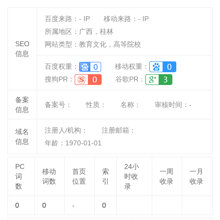
百度来路：
-
IP
移动来路：
-
IP
所属地区：广西，桂林
SEO
网站类型：教育文化，高等院校
信息
百度权重：
移动权重：
搜狗PR：
谷歌PR：
备案
备案号：
性质：
名称：
审核时间：
-
信息
注册人/机构：
注册邮箱：
域名
信息
年龄：1970-01-01
PC
24小
移动
首页
索
一周
一月
词
时收
词数
位置
引
收录
收录
数
录
0
0
-
0