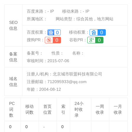
百度来路：
-
IP
移动来路：
-
IP
所属地区：
网站类型：综合其他，地方网站
SEO
信息
百度权重：
移动权重：
搜狗PR：
谷歌PR：
备案号：
性质：
名称：
备案
信息
审核时间：
2015-07-06
注册人/机构：北京城市联盟科技有限公司
域名
注册邮箱：712095933@qq.com
信息
年龄：2004-08-12
PC
24小
移动
首页
索
一周
一月
词
时收
词数
位置
引
收录
收录
数
录
0
0
-
0