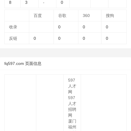
8
3
-
0
百度
谷歌
360
搜狗
收录
0
0
0
反链
0
0
0
0
fq597.com 页面信息
597
人才
网
597
人才
招聘
网
厦门
福州