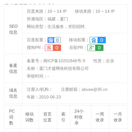
明 南平 襄阳 金华 义乌 北京
百度来路：
10 ~ 14
IP
移动来路：
10 ~ 14
IP
所属地区：福建，厦门
SEO
网站类型：生活服务，求职招聘
信息
百度权重：
移动权重：
搜狗PR：
谷歌PR：
备案号：闽ICP备10201846号-9
性质：
企业
备案
名称：
厦门才盛网络科技有限公司
信息
审核时间：
-
注册人/机构：
注册邮箱：abuse@35.cn
域名
信息
年龄：2010-06-23
PC
24小
移动
首页
索
一周
一月
词
时收
词数
位置
引
收录
收录
数
录