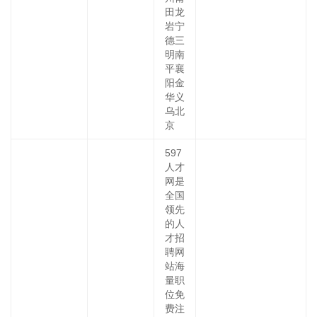
田龙
岩宁
德三
明南
平襄
阳金
华义
乌北
京
597
人才
网是
全国
领先
的人
才招
聘网
站海
量职
位免
费注