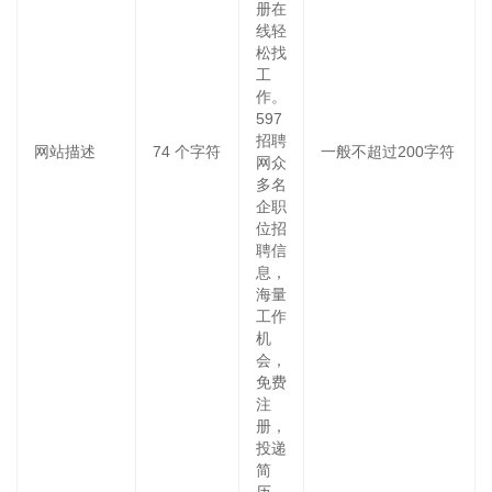
册在
线轻
松找
工
作。
597
招聘
网站描述
74
个字符
一般不超过200字符
网众
多名
企职
位招
聘信
息，
海量
工作
机
会，
免费
注
册，
投递
简