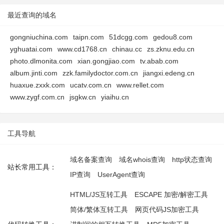
最近查询的域名
gongniuchina.com
taipn.com
51dcgg.com
gedou8.com
yghuatai.com
www.cd1768.cn
chinau.cc
zs.zknu.edu.cn
photo.dlmonita.com
xian.gongjiao.com
tv.abab.com
album.jinti.com
zzk.familydoctor.com.cn
jiangxi.edeng.cn
huaxue.zxxk.com
ucatv.com.cn
www.rellet.com
www.zygf.com.cn
jsgkw.cn
yiaihu.cn
工具导航
域名备案查询
域名whois查询
http状态查询
站长常用工具：
IP查询
UserAgent查询
HTML/JS互转工具
ESCAPE 加密/解密工具
简体/繁体互转工具
网页代码JS加密工具