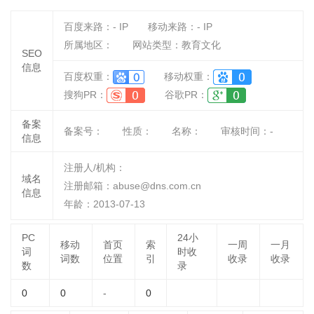
百度来路：
-
IP
移动来路：
-
IP
所属地区：
网站类型：教育文化
SEO
信息
百度权重：
移动权重：
搜狗PR：
谷歌PR：
备案
备案号：
性质：
名称：
审核时间：
-
信息
注册人/机构：
域名
注册邮箱：abuse@dns.com.cn
信息
年龄：2013-07-13
PC
24小
移动
首页
索
一周
一月
词
时收
词数
位置
引
收录
收录
数
录
0
0
-
0