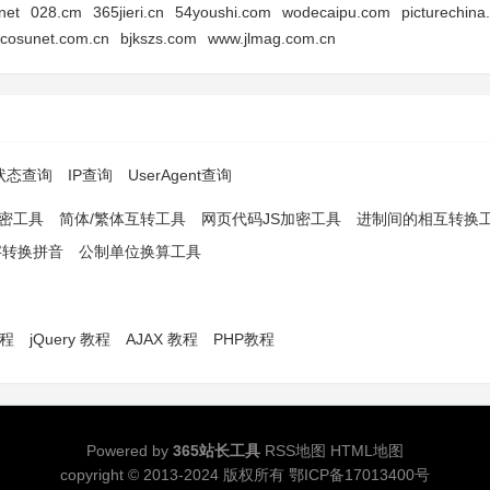
net
028.cm
365jieri.cn
54youshi.com
wodecaipu.com
picturechina
cosunet.com.cn
bjkszs.com
www.jlmag.com.cn
p状态查询
IP查询
UserAgent查询
解密工具
简体/繁体互转工具
网页代码JS加密工具
进制间的相互转换
字转换拼音
公制单位换算工具
教程
jQuery 教程
AJAX 教程
PHP教程
Powered by
365站长工具
RSS地图
HTML地图
copyright © 2013-2024 版权所有
鄂ICP备17013400号