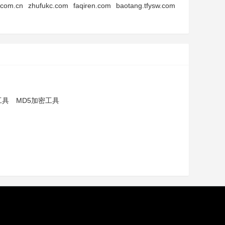
.com.cn
zhufukc.com
faqiren.com
baotang.tfysw.com
工具
MD5加密工具