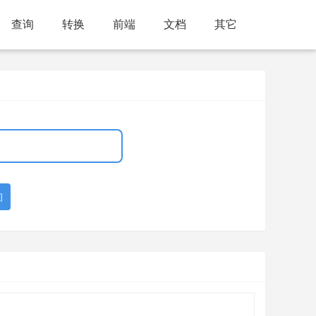
查询
转换
前端
文档
其它
询