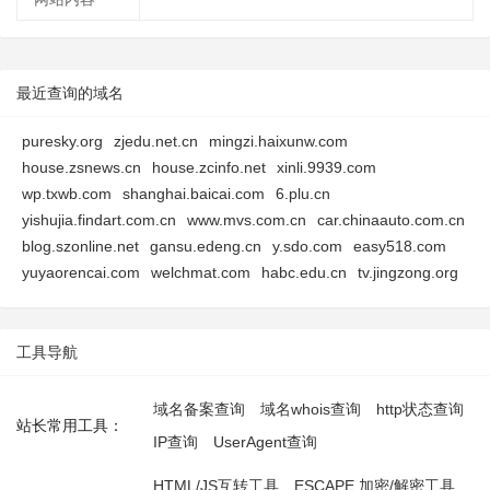
最近查询的域名
puresky.org
zjedu.net.cn
mingzi.haixunw.com
house.zsnews.cn
house.zcinfo.net
xinli.9939.com
wp.txwb.com
shanghai.baicai.com
6.plu.cn
yishujia.findart.com.cn
www.mvs.com.cn
car.chinaauto.com.cn
blog.szonline.net
gansu.edeng.cn
y.sdo.com
easy518.com
yuyaorencai.com
welchmat.com
habc.edu.cn
tv.jingzong.org
工具导航
域名备案查询
域名whois查询
http状态查询
站长常用工具：
IP查询
UserAgent查询
HTML/JS互转工具
ESCAPE 加密/解密工具