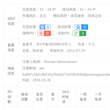
百度来路：
15 ~ 24
IP
移动来路：
15 ~ 24
IP
所属地区：北京
网站类型：体育健身，球类运动
SEO
信息
百度权重：
移动权重：
搜狗PR：
谷歌PR：
备案号：京ICP备08009619号-1
性质：
个人
备案
信息
名称：
陈长城
审核时间：
2011-07-25
注册人/机构：Domain Administrator
注册邮箱：pw-
域名
信息
5a697c165c4b215e35efd17c0230c63d@privacyguardia
年龄：2016-10-26
PC
24小
移动
首页
索
一周
一月
词
时收
词数
位置
引
收录
收录
数
录