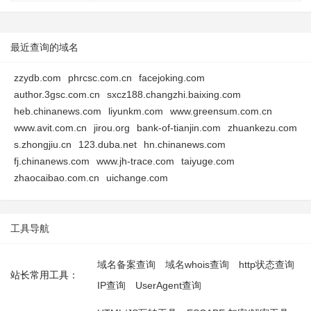
最近查询的域名
zzydb.com
phrcsc.com.cn
facejoking.com
author.3gsc.com.cn
sxcz188.changzhi.baixing.com
heb.chinanews.com
liyunkm.com
www.greensum.com.cn
www.avit.com.cn
jirou.org
bank-of-tianjin.com
zhuankezu.com
s.zhongjiu.cn
123.duba.net
hn.chinanews.com
fj.chinanews.com
www.jh-trace.com
taiyuge.com
zhaocaibao.com.cn
uichange.com
工具导航
域名备案查询
域名whois查询
http状态查询
站长常用工具：
IP查询
UserAgent查询