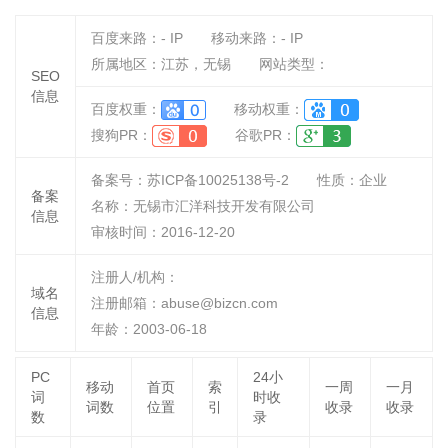
百度来路：
-
IP
移动来路：
-
IP
所属地区：江苏，无锡
网站类型：
SEO
信息
百度权重：
移动权重：
搜狗PR：
谷歌PR：
备案号：苏ICP备10025138号-2
性质：
企业
备案
名称：
无锡市汇洋科技开发有限公司
信息
审核时间：
2016-12-20
注册人/机构：
域名
注册邮箱：abuse@bizcn.com
信息
年龄：2003-06-18
PC
24小
移动
首页
索
一周
一月
词
时收
词数
位置
引
收录
收录
数
录