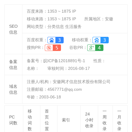
百度来路：
1353 ~ 1875
IP
移动来路：
1353 ~ 1875
IP
所属地区：安徽
SEO
网站类型：分类信息 生活服务
信息
百度权重：
移动权重：
搜狗PR：
谷歌PR：
备案号：皖ICP备12018891号-1
性质：
备案
信息
名称：
审核时间：
2016-08-17
注册人/机构：安徽网才信息技术股份有限公司
域名
注册邮箱：4567771@qq.com
信息
年龄：2003-06-18
移
首
一
一
24
PC
动
页
周
月
索引
小时
词数
词
位
收
收
收录
数
置
录
录