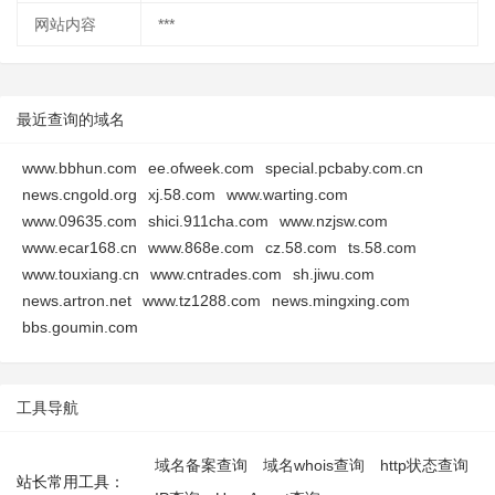
网站内容
***
最近查询的域名
www.bbhun.com
ee.ofweek.com
special.pcbaby.com.cn
news.cngold.org
xj.58.com
www.warting.com
www.09635.com
shici.911cha.com
www.nzjsw.com
www.ecar168.cn
www.868e.com
cz.58.com
ts.58.com
www.touxiang.cn
www.cntrades.com
sh.jiwu.com
news.artron.net
www.tz1288.com
news.mingxing.com
bbs.goumin.com
工具导航
域名备案查询
域名whois查询
http状态查询
站长常用工具：