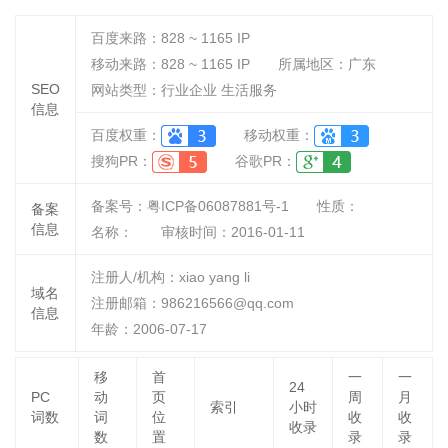
百度来路：
828 ~ 1165
IP
移动来路：
828 ~ 1165
IP
所属地区：广东
SEO
网站类型：行业企业 生活服务
信息
百度权重：
移动权重：
搜狗PR：
谷歌PR：
备案号：粤ICP备06087881号-1
性质：
备案
信息
名称：
审核时间：
2016-01-11
注册人/机构：xiao yang li
域名
注册邮箱：986216566@qq.com
信息
年龄：2006-07-17
移
首
一
一
24
PC
动
页
周
月
索引
小时
词数
词
位
收
收
收录
数
置
录
录