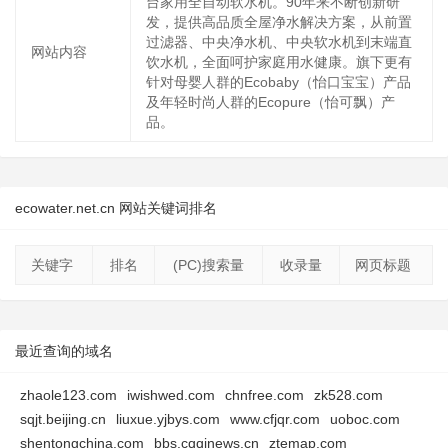
台家用全自动软水机。90年来不断创新研
发，提供高品质全屋净水解决方案，从前置
过滤器、中央净水机、中央软水机到末端直
网站内容
饮水机，全面呵护家庭用水健康。旗下更有
针对母婴人群的Ecobaby（怡口宝宝）产品
及年轻时尚人群的Ecopure（怡可飘）产
品。
ecowater.net.cn 网站关键词排名
关键字
排名
(PC)搜索量
收录量
网页标题
最近查询的域名
zhaole123.com
iwishwed.com
chnfree.com
zk528.com
sqjt.beijing.cn
liuxue.yjbys.com
www.cfjqr.com
uoboc.com
shentongchina.com
bbs.cqqjnews.cn
ztemap.com