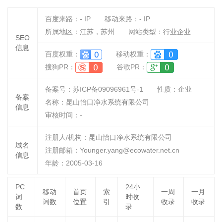
百度来路：
-
IP
移动来路：
-
IP
所属地区：江苏，苏州
网站类型：行业企业
SEO
信息
百度权重：
移动权重：
搜狗PR：
谷歌PR：
备案号：苏ICP备09096961号-1
性质：
企业
备案
名称：
昆山怡口净水系统有限公司
信息
审核时间：
-
注册人/机构：昆山怡口净水系统有限公司
域名
注册邮箱：Younger.yang@ecowater.net.cn
信息
年龄：2005-03-16
PC
24小
移动
首页
索
一周
一月
词
时收
词数
位置
引
收录
收录
数
录