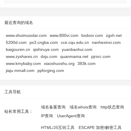
最近查询的域名
www.shuimusolar.com
www.800vi.com
bxdoor.com
zgxh.net
5200d.com
ps3.cngba.com
cce.cqu.edu.cn
nanhexinxi.com
baigouren.cn
qishiruye.com
yuanbaohui.com
www.zyshares.cn
dxju.com
quanmama.net
pjrsrc.com
www.kmybaby.com
xiaoshuoshu.org
383k.com
jiaju.mmall.com
ppforging.com
工具导航
域名备案查询
域名whois查询
http状态查询
站长常用工具：
IP查询
UserAgent查询
HTML/JS互转工具
ESCAPE 加密/解密工具