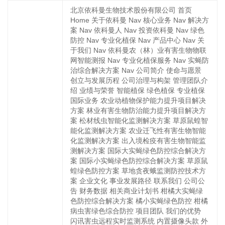
北京依科曼生物技术股份有限公司 首页
Home 关于依科曼 Nav 核心业务 Nav 解决方
案 Nav 依科曼人 Nav 投资依科曼 Nav 绿色
防控 Nav 专业化植保 Nav 产品中心 Nav 关
于我们 Nav 依科曼农（林）业有害生物物联
网智能测报 Nav 专业化植保服务 Nav 实蝇防
治综合解决方案 Nav 公司简介 使命与愿景
创立与发展历程 公司治理与构架 管理团队介
绍 业绩与荣誉 智能植保 绿色植保 专业植保
国际业务 农业动植物保护能力提升项目解决
方案 林业有害生物防治能力提升项目解决方
案 松材线虫智能化监测解决方案 草原鼠蝗智
能化监测解决方案 农业迁飞性有害生物智能
化监测解决方案 出入境检疫有害生物智能监
测解决方案 国际大实蝇绿色防控综合解决方
案 国际小实蝇绿色防控综合解决方案 草原鼠
蝗绿色防控方案 草地贪夜蛾监测防控技术方
案 企业文化 事业发展路径 联系我们 公司公
告 财务数据 相关商业计划书 柑橘大实蝇绿
色防控综合解决方案 橘小实蝇绿色防控 柑橘
病虫害绿色综合防控 项目团队 我们的优势
闪讯害虫远程实时监测系统 内置摄像头款 外