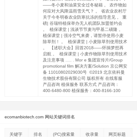
——冬小麦和油菜安全过冬秘籍 。 农作物如
何应对大风降温雨雪天气？ 。 省农业农村厅
关于今冬明春农业防寒抗冻的指导意见 。 重
磅| 谷瑞特植保举办无人机团队加盟签约会
。 ‍ 植保课堂 | 浅谈节节麦与甲基二磺隆 。 ‍
植保课堂 | 强冷空气来袭，请暂停使用小麦
除草剂！ 。 ‍ 植保课堂 | 小麦除草剂使用技术
。 ‍ 【述职大会】回首2018——怀揣梦想再
启航 。 ‍ 植保课堂 | 小麦作物除草剂使用技术
及注意事项 ..... . Mor ‍e 集团宣传片/Group
promotional film 解决方案/Solution 京公网安
备 11010802029030号 ‍ ©2019 北京依科曼
生物技术股份有限公司 版权所有 在线客服
产品咨询 植保服务 联系方式 产品咨询：
400-6480-800 植保服务：400-8166-100
ecomanbiotech.com 网站关键词排名
关键字
排名
(PC)搜索量
收录量
网页标题