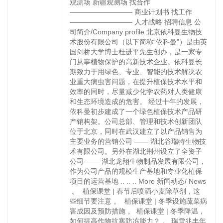
观测场 新疆观测场 找合作
————————— 商业计划书 找工作
————————— 人才战略 招聘信息 公
司简介/Company profile‍ 北京依科曼生物技
术股份有限公司（以下简称“依科曼”）是由英
国剑桥大学博士杜进平先生创办，是一家专
门从事植物保护的高新技术企业。依科曼长
期致力于用绿色、专业、智能的技术解决农
业重大病虫害问题，在提升植保技术水平和
效率的同时，尽量减少化学农药对人类健康
和生态环境造成的危害。 经过十年的发展，
依科曼初步建成了一个绿色植保技术产品研
产销构架。公司总部、管理和技术创新团队
位于北京，同时在武汉建立了以产品销售为
主要业务的营销公司 —— 湖北谷瑞特生物技
术有限公司。另外在湖北荆州设立了全资子
公司 —— 湖北龙翔生物制品发展有限公司，
作为公司产品的规模生产基地和专业化植保
项目的运营基地 .. .. .. More 新闻动态/ News‍‍
‍ 。 ‍ 植保课堂 | 春节后喷洒小麦除草剂，这
些细节要注意 。 ‍ 植保课堂 | 冬季设施蔬菜病
害成因及预防措施 。 植保课堂 | 冬季降温，
如何提高作物抗寒防冻能力？ 。 瑞雪兆丰年