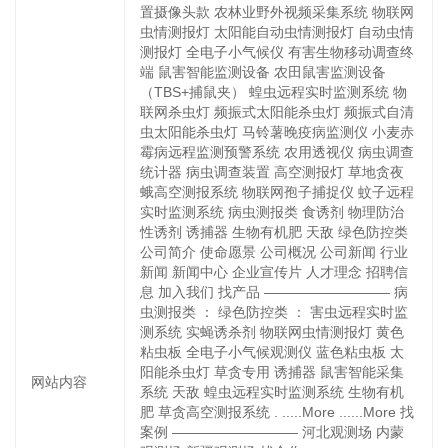
置摄像头款 农林业野外视频采集系统 物联网
虫情测报灯 太阳能自动虫情测报灯 自动虫情
测报灯 全电子小气候仪 有害生物移动调查终
端 鼠害智能监测设备 农田鼠害监测设备
（TBS+捕鼠夹） 蝗虫远程实时监测系统 物
联网杀虫灯 频振式太阳能杀虫灯 频振式自清
虫太阳能杀虫灯 马铃薯晚疫病监测仪 小麦赤
霉病远程监测预警系统 农用透视仪 病虫调查
统计器 病虫调查装置 高空测报灯 草地贪夜
蛾高空测报系统 物联网孢子捕捉仪 蚊子远程
实时监测系统 病虫测报类 食诱剂 物理防治
性诱剂 诱捕器 生物有机肥 天敌 绿色防控类
公司简介 使命愿景 公司概况 公司新闻 行业
新闻 新闻中心 企业宣传片 人才理念 招聘信
息 加入我们 找产品 ————————— 病
虫测报类 ： 绿色防控类 ： 害虫远程实时监
测系统 实蝇诱杀剂 物联网虫情测报灯 黄色
粘虫板 全电子小气候观测仪 蓝色粘虫板 太
阳能杀虫灯 草贪专用 诱捕器 鼠害智能采集
网站内容
系统 天敌 蝗虫远程实时监测系统 生物有机
肥 草贪高空测报系统 . .....More ......More 找
案例 ————————— 河北观测场 内蒙