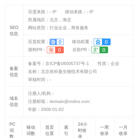
百度来路：
-
IP
移动来路：
-
IP
所属地区：北京，海淀
SEO
网站类型：行业企业，商务服务
信息
百度权重：
移动权重：
搜狗PR：
谷歌PR：
备案号：京ICP备08005737号-1
性质：
企业
备案
名称：
北京依科曼生物技术有限公司
信息
审核时间：
-
注册人/机构：
域名
注册邮箱：domain@cndns.com
信息
年龄：2008-01-02
PC
24小
移动
首页
索
一周
一月
词
时收
词数
位置
引
收录
收录
数
录