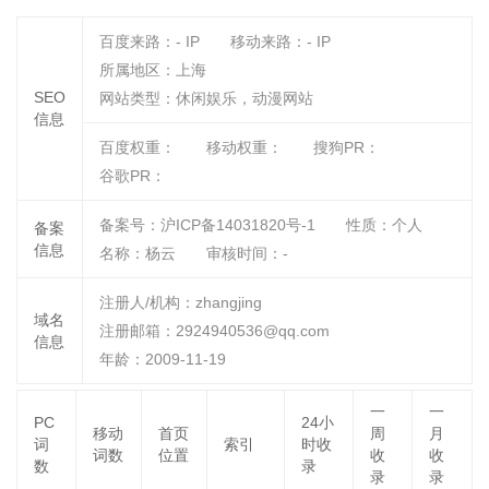
百度来路：
-
IP
移动来路：
-
IP
所属地区：上海
SEO
网站类型：休闲娱乐，动漫网站
信息
百度权重：
移动权重：
搜狗PR：
谷歌PR：
备案号：沪ICP备14031820号-1
性质：
个人
备案
信息
名称：
杨云
审核时间：
-
注册人/机构：zhangjing
域名
注册邮箱：2924940536@qq.com
信息
年龄：2009-11-19
一
一
PC
24小
移动
首页
周
月
词
索引
时收
词数
位置
收
收
数
录
录
录