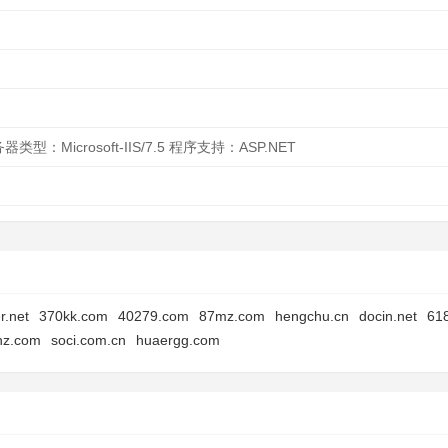
器类型：Microsoft-IIS/7.5 程序支持：ASP.NET
r.net
370kk.com
40279.com
87mz.com
hengchu.cn
docin.net
618
nz.com
soci.com.cn
huaergg.com