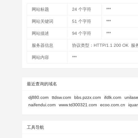
网站标题
24
个字符
***
网站关键词
51
个字符
***
网站描述
94
个字符
***
服务器信息
协议类型：HTTP/1.1 200 OK 服务
网站内容
***
最近查询的域名
dj880.com
ttdsw.com
bbs.pzzx.com
ifdlk.com
unilase
naifendui.com
www.td300321.com
ecoo.com.cn
iqua
工具导航