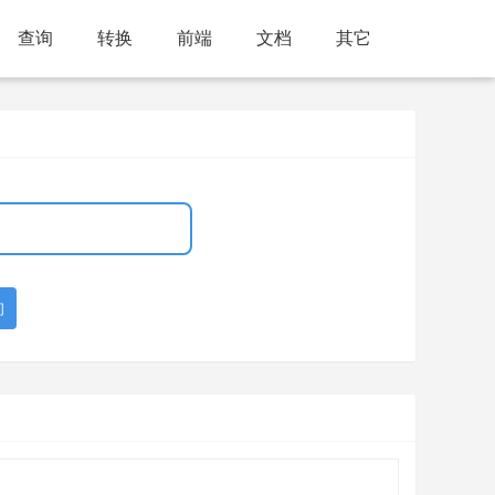
查询
转换
前端
文档
其它
询