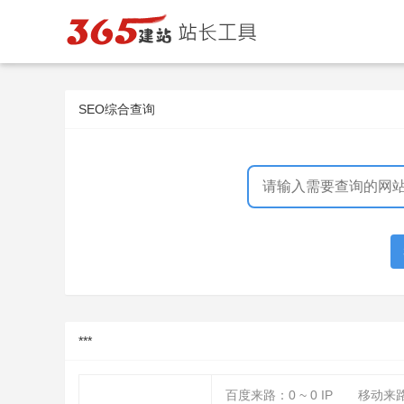
SEO综合查询
***
百度来路：
0 ~ 0
IP
移动来