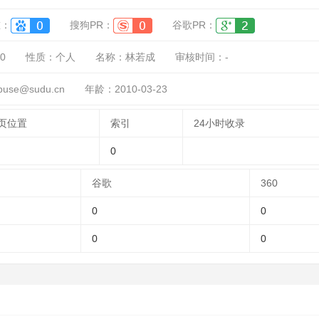
重：
搜狗PR：
谷歌PR：
0
性质：
个人
名称：
林若成
审核时间：
-
se@sudu.cn
年龄：2010-03-23
页位置
索引
24小时收录
0
谷歌
360
0
0
0
0