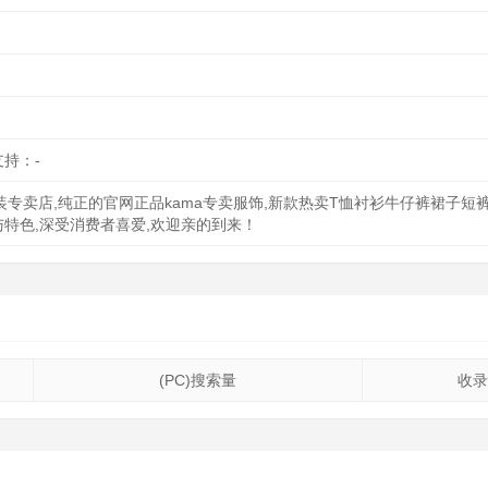
支持：-
装专卖店,纯正的官网正品kama专卖服饰,新款热卖T恤衬衫牛仔裤裙子
与特色,深受消费者喜爱,欢迎亲的到来！
(PC)搜索量
收录