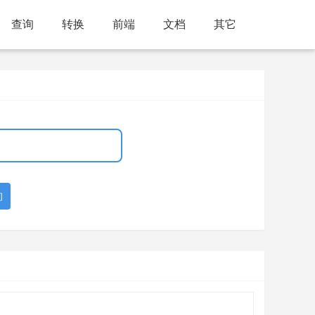
查询
转换
前端
文档
其它
询