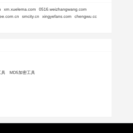
n
xm.xuelema.com
0516.weizhangwang.com
ee.com.cn
smcity.cn
xingyefans.com
chengwu.cc
工具
MD5加密工具