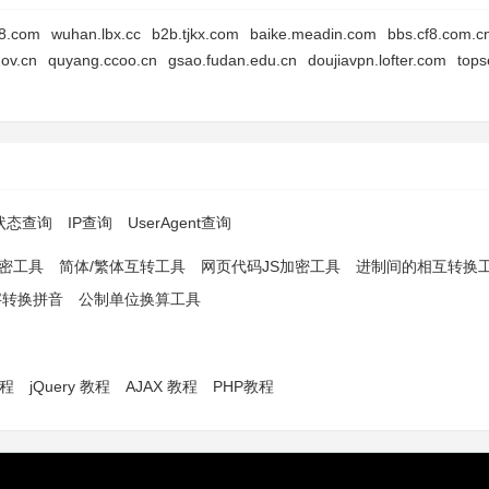
t8.com
wuhan.lbx.cc
b2b.tjkx.com
baike.meadin.com
bbs.cf8.com.c
gov.cn
quyang.ccoo.cn
gsao.fudan.edu.cn
doujiavpn.lofter.com
tops
p状态查询
IP查询
UserAgent查询
解密工具
简体/繁体互转工具
网页代码JS加密工具
进制间的相互转换
字转换拼音
公制单位换算工具
教程
jQuery 教程
AJAX 教程
PHP教程