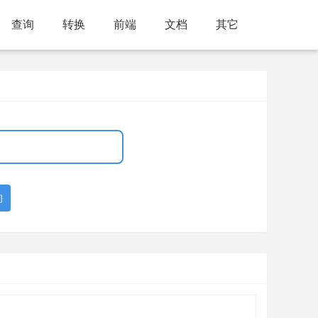
查询
转换
前端
文档
其它
询