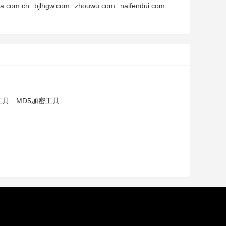
a.com.cn
bjlhgw.com
zhouwu.com
naifendui.com
工具
MD5加密工具