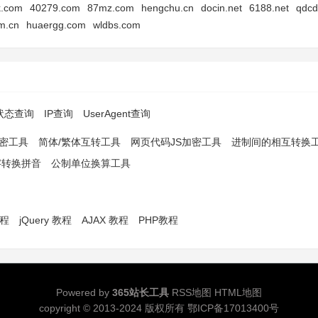
k.com
40279.com
87mz.com
hengchu.cn
docin.net
6188.net
qdcd
m.cn
huaergg.com
wldbs.com
p状态查询
IP查询
UserAgent查询
解密工具
简体/繁体互转工具
网页代码JS加密工具
进制间的相互转换
字转换拼音
公制单位换算工具
教程
jQuery 教程
AJAX 教程
PHP教程
Powered by
365站长工具
RSS地图
HTML地图
copyright © 2013-2024 版权所有
鄂ICP备17013400号