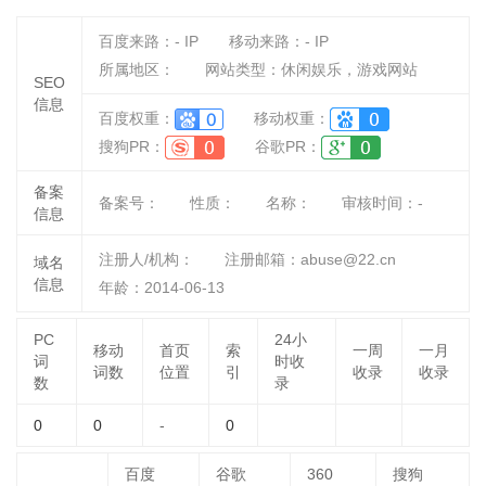
百度来路：
-
IP
移动来路：
-
IP
所属地区：
网站类型：休闲娱乐，游戏网站
SEO
信息
百度权重：
移动权重：
搜狗PR：
谷歌PR：
备案
备案号：
性质：
名称：
审核时间：
-
信息
注册人/机构：
注册邮箱：abuse@22.cn
域名
信息
年龄：2014-06-13
PC
24小
移动
首页
索
一周
一月
词
时收
词数
位置
引
收录
收录
数
录
0
0
-
0
百度
谷歌
360
搜狗