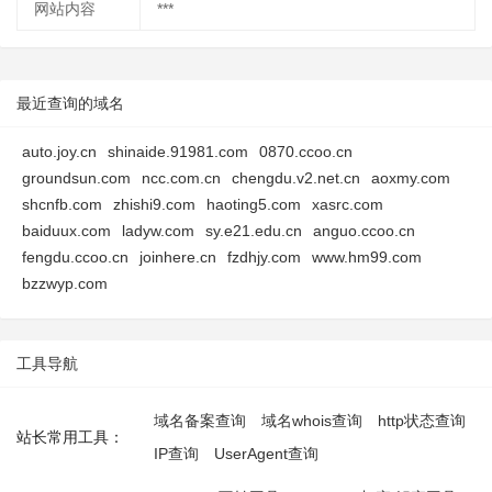
网站内容
***
最近查询的域名
auto.joy.cn
shinaide.91981.com
0870.ccoo.cn
groundsun.com
ncc.com.cn
chengdu.v2.net.cn
aoxmy.com
shcnfb.com
zhishi9.com
haoting5.com
xasrc.com
baiduux.com
ladyw.com
sy.e21.edu.cn
anguo.ccoo.cn
fengdu.ccoo.cn
joinhere.cn
fzdhjy.com
www.hm99.com
bzzwyp.com
工具导航
域名备案查询
域名whois查询
http状态查询
站长常用工具：
IP查询
UserAgent查询