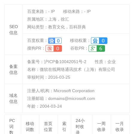
百度来路：
-
IP
移动来路：
-
IP
所属地区：上海，徐汇
SEO
网站类型：教育文化，百科辞典
信息
百度权重：
移动权重：
搜狗PR：
谷歌PR：
备案号：沪ICP备10042051号-2
性质：
企业
备案
名称：
微软在线网络通讯技术（上海）有限公司
信息
审核时间：
2016-03-25
注册人/机构：Microsoft Corporation
域名
注册邮箱：domains@microsoft.com
信息
年龄：2004-03-24
PC
24小
移动
首页
索
一周
一月
词
时收
词数
位置
引
收录
收录
数
录