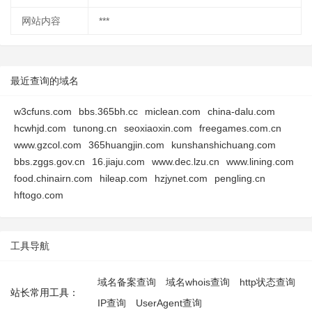
网站内容
***
最近查询的域名
w3cfuns.com
bbs.365bh.cc
miclean.com
china-dalu.com
hcwhjd.com
tunong.cn
seoxiaoxin.com
freegames.com.cn
www.gzcol.com
365huangjin.com
kunshanshichuang.com
bbs.zggs.gov.cn
16.jiaju.com
www.dec.lzu.cn
www.lining.com
food.chinairn.com
hileap.com
hzjynet.com
pengling.cn
hftogo.com
工具导航
域名备案查询
域名whois查询
http状态查询
站长常用工具：
IP查询
UserAgent查询