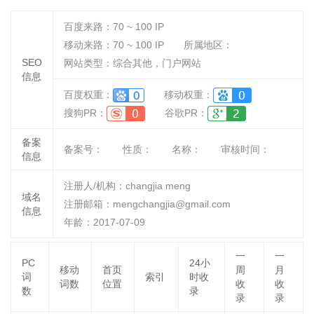
百度来路：
70 ~ 100
IP
移动来路：
70 ~ 100
IP
所属地区：
SEO
网站类型：综合其他，门户网站
信息
百度权重：
移动权重：
搜狗PR：
谷歌PR：
备案
备案号：
性质：
名称：
审核时间：
信息
注册人/机构：changjia meng
域名
注册邮箱：mengchangjia@gmail.com
信息
年龄：2017-07-09
一
一
PC
24小
移动
首页
周
月
词
索引
时收
词数
位置
收
收
数
录
录
录