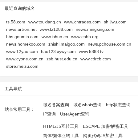
最近查询的域名
ts.58.com
www.touxiang.cn
www.cntrades.com
sh.jiwu.com
news.artron.net
www.tz1288.com
news.mingxing.com
bbs.goumin.com
www.ishuo.cn
www.cnhb.org
news.homekoo.com
zhishi.maigoo.com
news.pchouse.com.cn
www.12yao.com
hao123.xywy.com
www.5888.tv
www.cyone.com.cn
zsb.hust.edu.cn
www.cdrcb.com
store.meizu.com
工具导航
域名备案查询
域名whois查询
http状态查询
站长常用工具：
IP查询
UserAgent查询
HTML/JS互转工具
ESCAPE 加密/解密工具
简体/繁体互转工具
网页代码JS加密工具