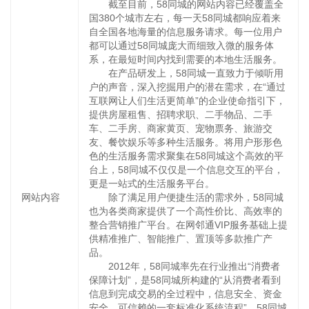
截至目前，58同城的网站内容已经覆盖全
国380个城市左右，每一天58同城都响应着来
自全国各地海量的信息服务请求。每一位用户
都可以通过58同城庞大而细致入微的服务体
系，在最短时间内找到需要的本地生活服务。
在产品研发上，58同城一直致力于倾听用
户的声音，深入挖掘用户的潜在需求，在“通过
互联网让人们生活更简单”的企业使命指引下，
提供房屋租售、招聘求职、二手物品、二手
车、二手房、商家黄页、宠物票务、旅游交
友、餐饮娱乐等多种生活服务。将用户形形色
色的生活服务需求聚集在58同城这个高效的平
台上，58同城不仅仅是一个信息交互的平台，
更是一站式的生活服务平台。
网站内容
除了满足用户便捷生活的需求外，58同城
也为各类商家提供了一个高性价比、高效率的
整合营销推广平台。在网邻通VIP服务基础上提
供精准推广、智能推广、置顶等多款推广产
品。
2012年，58同城率先在行业推出“消费者
保障计划”，是58同城所构建的“从消费者看到
信息到完成交易的全过程中，信息安全、资金
安全、可信赖的一套标准化系统流程”。58同城