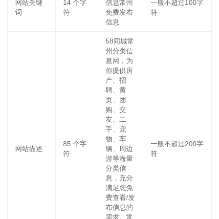
网站关键
14
个字
信息常州
一般不超过100字
词
符
免费发布
符
信息
58同城常
州分类信
息网，为
你提供房
产、招
聘、黄
页、团
购、交
友、二
手、宠
物、车
85
个字
一般不超过200字
网站描述
辆、周边
符
符
游等海量
分类信
息，充分
满足您免
费查看/发
布信息的
需求。常