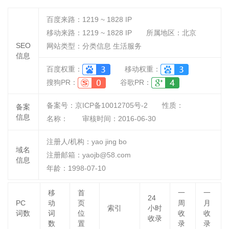
百度来路：
1219 ~ 1828
IP
移动来路：
1219 ~ 1828
IP
所属地区：北京
SEO
网站类型：分类信息 生活服务
信息
百度权重：
移动权重：
搜狗PR：
谷歌PR：
备案号：京ICP备10012705号-2
性质：
备案
信息
名称：
审核时间：
2016-06-30
注册人/机构：yao jing bo
域名
注册邮箱：yaojb@58.com
信息
年龄：1998-07-10
移
首
一
一
24
PC
动
页
周
月
索引
小时
词数
词
位
收
收
收录
数
置
录
录