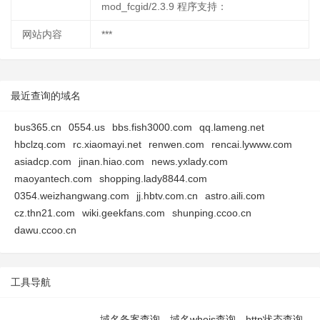
mod_fcgid/2.3.9 程序支持：
网站内容
***
最近查询的域名
bus365.cn
0554.us
bbs.fish3000.com
qq.lameng.net
hbclzq.com
rc.xiaomayi.net
renwen.com
rencai.lywww.com
asiadcp.com
jinan.hiao.com
news.yxlady.com
maoyantech.com
shopping.lady8844.com
0354.weizhangwang.com
jj.hbtv.com.cn
astro.aili.com
cz.thn21.com
wiki.geekfans.com
shunping.ccoo.cn
dawu.ccoo.cn
工具导航
域名备案查询
域名whois查询
http状态查询