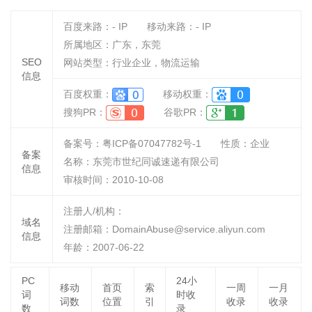
百度来路：
-
IP
移动来路：
-
IP
所属地区：广东，东莞
SEO
网站类型：行业企业，物流运输
信息
百度权重：
移动权重：
搜狗PR：
谷歌PR：
备案号：粤ICP备07047782号-1
性质：
企业
备案
名称：
东莞市世纪同诚速递有限公司
信息
审核时间：
2010-10-08
注册人/机构：
域名
注册邮箱：DomainAbuse@service.aliyun.com
信息
年龄：2007-06-22
PC
24小
移动
首页
索
一周
一月
词
时收
词数
位置
引
收录
收录
数
录