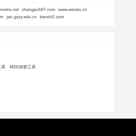
metro.net
zhangpu597.com
www.wendu.cn
om
jwc.gszy.edu.cn
tianshi2.com
工具
MD5加密工具