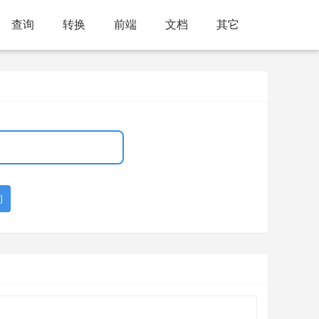
查询
转换
前端
文档
其它
询