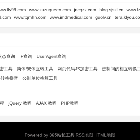
ww.fly99.com
www.zuzuqueen.com
jncqzx.com
blog.sjszl.cn
www.fz
rd.com
www.tqmhn.com
www.imdmedical.com
guolv.cn
tera.klyou.c
p状态查询
IP查询
UserAgent查询
解密工具
简体/繁体互转工具
网页代码JS加密工具
进制间的相互转换
字转换拼音
公制单位换算工具
教程
jQuery 教程
AJAX 教程
PHP教程
Powered by
365站长工具
RSS地图
HTML地图