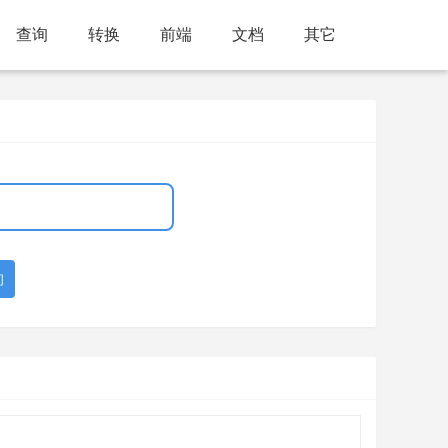
查询
转换
前端
文档
其它
询