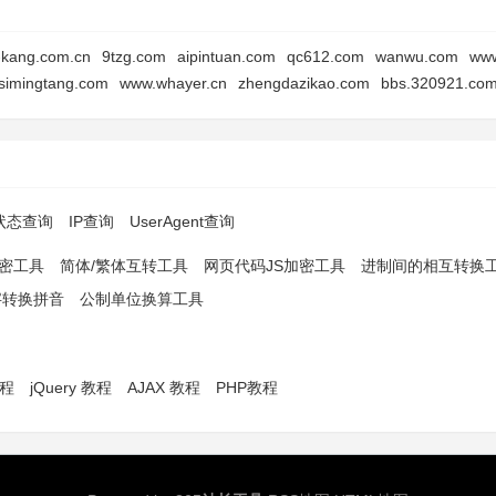
i-kang.com.cn
9tzg.com
aipintuan.com
qc612.com
wanwu.com
www
simingtang.com
www.whayer.cn
zhengdazikao.com
bbs.320921.co
p状态查询
IP查询
UserAgent查询
解密工具
简体/繁体互转工具
网页代码JS加密工具
进制间的相互转换
字转换拼音
公制单位换算工具
教程
jQuery 教程
AJAX 教程
PHP教程