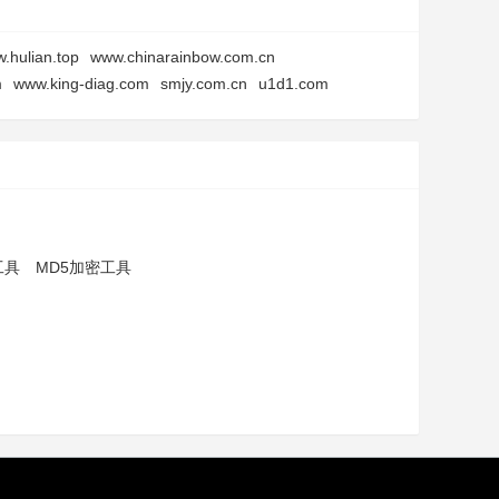
.hulian.top
www.chinarainbow.com.cn
m
www.king-diag.com
smjy.com.cn
u1d1.com
工具
MD5加密工具