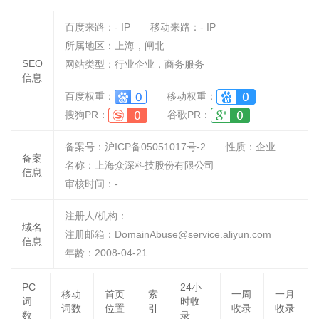
百度来路：
-
IP
移动来路：
-
IP
所属地区：上海，闸北
SEO
网站类型：行业企业，商务服务
信息
百度权重：
移动权重：
搜狗PR：
谷歌PR：
备案号：沪ICP备05051017号-2
性质：
企业
备案
名称：
上海众深科技股份有限公司
信息
审核时间：
-
注册人/机构：
域名
注册邮箱：DomainAbuse@service.aliyun.com
信息
年龄：2008-04-21
PC
24小
移动
首页
索
一周
一月
词
时收
词数
位置
引
收录
收录
数
录