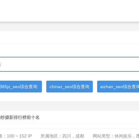
365jz_seo综合查询
chinaz_seo综合查询
aizhan_seo综合查
婚纱摄影排行榜前十名
路：
100 ~ 152
IP
所属地区：四川，成都
网站类型：休闲娱乐，