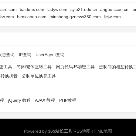
asrc.com
baiduux.com
ladyw.com
sy.e21.edu.cn
anguo.ccoo.cn
fe
kw.com
benxiaoqu.com
minsheng.qznews360.com
ljcjw.com
p状态查询
IP查询
UserAgent查询
解密工具
简体/繁体互转工具
网页代码JS加密工具
进制间的相互转换
字转换拼音
公制单位换算工具
教程
jQuery 教程
AJAX 教程
PHP教程
Powered by
365站长工具
RSS地图
HTML地图