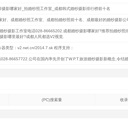
婚纱摄影哪家好_拍婚纱照工作室_成都韩式婚纱摄影排行榜前十名
家好、成都婚纱照工作室、成都拍婚纱照前十名、成都最好的婚纱摄影公
婚纱摄影工作室电话028-86665202.成都婚纱摄影哪家好?推荐拍婚纱照
摄影哪里最好?成都人民都选V2视觉.
器类型：v2.net.cn/2014.7.sk 程序支持：
28-86657722.公司在国内率先开创了W.P.T.旅游婚纱摄影新概念,令
(PC)搜索量
收录