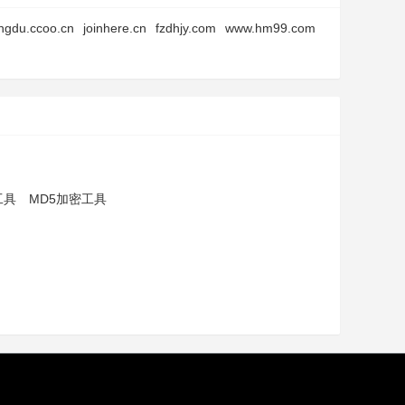
ngdu.ccoo.cn
joinhere.cn
fzdhjy.com
www.hm99.com
工具
MD5加密工具