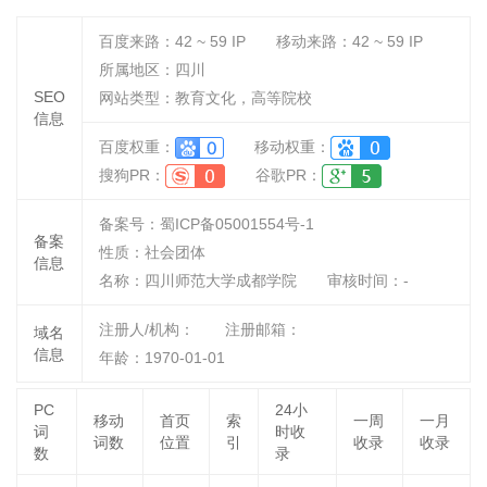
百度来路：
42 ~ 59
IP
移动来路：
42 ~ 59
IP
所属地区：四川
SEO
网站类型：教育文化，高等院校
信息
百度权重：
移动权重：
搜狗PR：
谷歌PR：
备案号：蜀ICP备05001554号-1
备案
性质：
社会团体
信息
名称：
四川师范大学成都学院
审核时间：
-
注册人/机构：
注册邮箱：
域名
信息
年龄：1970-01-01
PC
24小
移动
首页
索
一周
一月
词
时收
词数
位置
引
收录
收录
数
录