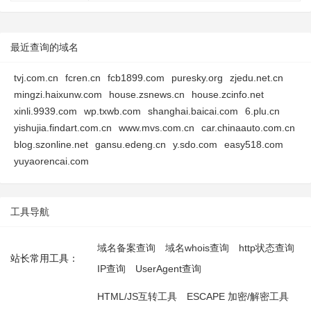
最近查询的域名
tvj.com.cn
fcren.cn
fcb1899.com
puresky.org
zjedu.net.cn
mingzi.haixunw.com
house.zsnews.cn
house.zcinfo.net
xinli.9939.com
wp.txwb.com
shanghai.baicai.com
6.plu.cn
yishujia.findart.com.cn
www.mvs.com.cn
car.chinaauto.com.cn
blog.szonline.net
gansu.edeng.cn
y.sdo.com
easy518.com
yuyaorencai.com
工具导航
域名备案查询
域名whois查询
http状态查询
站长常用工具：
IP查询
UserAgent查询
HTML/JS互转工具
ESCAPE 加密/解密工具