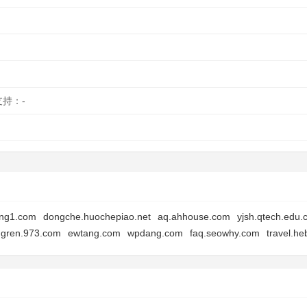
支持：-
ong1.com
dongche.huochepiao.net
aq.ahhouse.com
yjsh.qtech.edu.
gren.973.com
ewtang.com
wpdang.com
faq.seowhy.com
travel.h