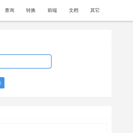
查询
转换
前端
文档
其它
询