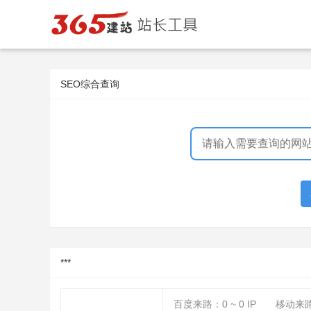
SEO综合查询
***
百度来路：
0 ~ 0
IP
移动来