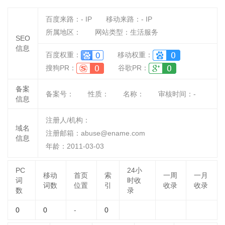
百度来路：
-
IP
移动来路：
-
IP
所属地区：
网站类型：生活服务
SEO
信息
百度权重：
移动权重：
搜狗PR：
谷歌PR：
备案
备案号：
性质：
名称：
审核时间：
-
信息
注册人/机构：
域名
注册邮箱：abuse@ename.com
信息
年龄：2011-03-03
PC
24小
移动
首页
索
一周
一月
词
时收
词数
位置
引
收录
收录
数
录
0
0
-
0