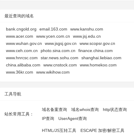
最近查询的域名
bank.cngold.org
email.163.com
www.kanshu.com
www.acer.com
www.ycen.com.cn
www.jsj.edu.cn
www.wuhan.gov.cn
www.jsgsj.gov.cn
www.scopsr.gov.cn
www.ceh.com.cn
photo.sina.com.cn
finance.china.com
www.hnrcsc.com
star.news.sohu.com
shanghai.liebiao.com
china.alibaba.com
www.cnstock.com
www.homekoo.com
www.36kr.com
www.wikihow.com
工具导航
域名备案查询
域名whois查询
http状态查询
站长常用工具：
IP查询
UserAgent查询
HTML/JS互转工具
ESCAPE 加密/解密工具