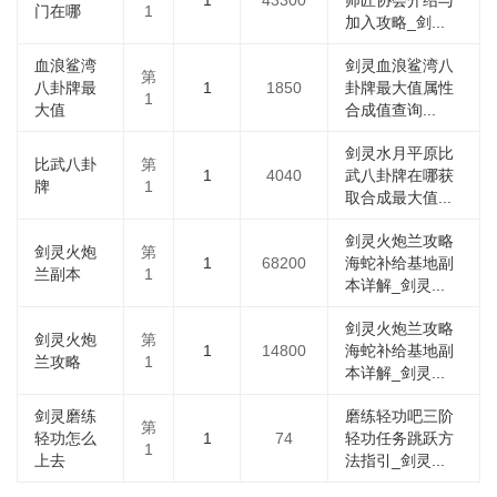
1
43300
师匠协会介绍与
门在哪
1
加入攻略_剑...
血浪鲨湾
剑灵血浪鲨湾八
第
八卦牌最
1
1850
卦牌最大值属性
1
大值
合成值查询...
剑灵水月平原比
比武八卦
第
1
4040
武八卦牌在哪获
牌
1
取合成最大值...
剑灵火炮兰攻略
剑灵火炮
第
1
68200
海蛇补给基地副
兰副本
1
本详解_剑灵...
剑灵火炮兰攻略
剑灵火炮
第
1
14800
海蛇补给基地副
兰攻略
1
本详解_剑灵...
剑灵磨练
磨练轻功吧三阶
第
轻功怎么
1
74
轻功任务跳跃方
1
上去
法指引_剑灵...