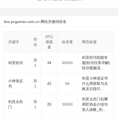
bns.pcgames.com.cn 网站关键词排名
(PC)
排
关键字
搜索
收录量
网页标题
名
量
剑灵轻功技能专
第
剑灵轻功
34
46600
题|轻功任务详解|
1
轻功视频演...
剑灵小神龙证书
小神龙证
第
42
66
什么用获取与兑
书
1
换灵石指引...
剑灵太尚门在哪
剑灵太尚
第
25
38300
师匠协会介绍与
门
1
加入攻略_剑...