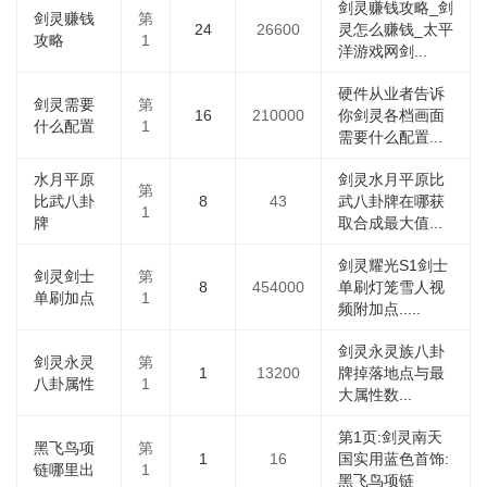
剑灵赚钱攻略_剑
剑灵赚钱
第
24
26600
灵怎么赚钱_太平
攻略
1
洋游戏网剑...
硬件从业者告诉
剑灵需要
第
16
210000
你剑灵各档画面
什么配置
1
需要什么配置...
水月平原
剑灵水月平原比
第
比武八卦
8
43
武八卦牌在哪获
1
牌
取合成最大值...
剑灵耀光S1剑士
剑灵剑士
第
8
454000
单刷灯笼雪人视
单刷加点
1
频附加点.....
剑灵永灵族八卦
剑灵永灵
第
1
13200
牌掉落地点与最
八卦属性
1
大属性数...
第1页:剑灵南天
黑飞鸟项
第
1
16
国实用蓝色首饰:
链哪里出
1
黑飞鸟项链