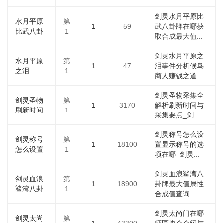
剑灵水月平原比
水月平原
第
1
59
武八卦牌在哪获
比武八卦
1
取合成最大值...
剑灵水月平原之
水月平原
第
1
47
泪事件分析候鸟
之泪
1
商人赚钱之道...
剑灵圣物采集全
剑灵圣物
第
1
3170
解析刷新时间与
刷新时间
1
采集要点_剑...
剑灵称号怎么设
剑灵称号
第
1
18100
置显示称号的选
怎么设置
1
项在哪_剑灵...
剑灵血浪鲨湾八
剑灵血浪
第
1
18900
卦牌最大值属性
鲨湾八卦
1
合成值查询...
剑灵太尚门在哪
剑灵太尚
第