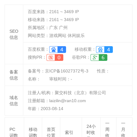
百度来路：
2161 ~ 3469
IP
移动来路：
2161 ~ 3469
IP
所属地区：广东 广州
SEO
网站类型：游戏网站 休闲娱乐
信息
百度权重：
移动权重：
搜狗PR：
谷歌PR：
备案号：京ICP备16027372号-3
性质：
备案
信息
名称：
审核时间：
-
注册人/机构：聚交科技（北京）有限公司
域名
注册邮箱：laizilin@ran10.com
信息
年龄：2003-08-14
一
一
24小
PC
移动
首页
周
月
索引
时收
词数
词数
位置
收
收