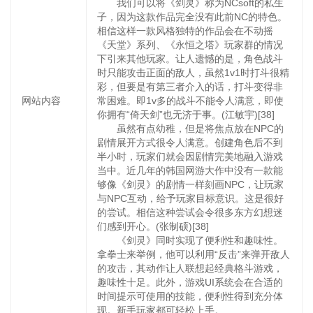
我们可以将《剑灵》称为NCsoft的私生
子，因为这款作品完全没有此前NC的特色。
相信这样一款风格独特的作品会在不动摇
《天堂》系列、《永恒之塔》玩家群的情况
下引来其他玩家。让人遗憾的是，角色战斗
时只能攻击正面的敌人，虽然1v1时打斗很精
彩，但要是有第三者介入的话，打斗变得非
网站内容
常困难。即1v多的战斗不能令人满意，即使
你拥有“倚天剑”也无济于事。(江敏宇)[38]
虽然有点幼稚，但是将焦点放在NPC的
剧情展开方式很令人满意。创建角色后不到
半小时，玩家们就会因剧情完美地融入游戏
当中。近几年的韩国网游大作中没有一款能
够像《剑灵》的剧情一样刻画NPC，让玩家
与NPC互动，给予玩家目标意识。这是很好
的尝试。相信这种尝试会令很多东方幻想迷
们感到开心。(张制硕)[38]
《剑灵》同时实现了便利性和趣味性。
拿拳士来举例，他可以利用“反击”来弹开敌人
的攻击，其动作让人联想起经典格斗游戏，
趣味性十足。此外，游戏UI系统会在合适的
时间提示可使用的技能，便利性得到充分体
现。新手玩家都可轻松上手。