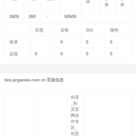
录
录
录
2605
260
-
50500
百度
谷歌
360
搜狗
收录
0
0
0
反链
0
0
0
0
bns.pcgames.com.cn 页面信息
剑灵
_剑
灵官
网合
作专
区_
剑灵