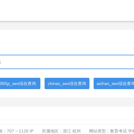
365jz_seo综合查询
chinaz_seo综合查询
aizhan_seo综合查
路：
707 ~ 1128
IP
所属地区：浙江 杭州
网站类型：教育考试 学