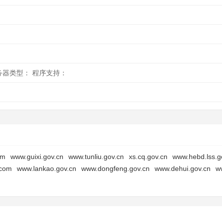
 服务器类型： 程序支持：
om
www.guixi.gov.cn
www.tunliu.gov.cn
xs.cq.gov.cn
www.hebd.lss.g
.com
www.lankao.gov.cn
www.dongfeng.gov.cn
www.dehui.gov.cn
w