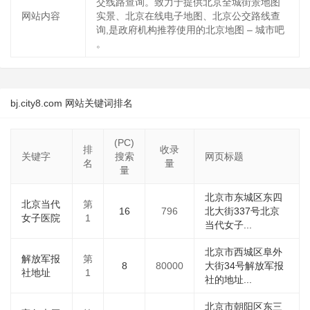
交线路查询。致力于提供北京全城街景地图
网站内容
实景、北京在线电子地图、北京公交路线查
询,是政府机构推荐使用的北京地图 – 城市吧
。
bj.city8.com 网站关键词排名
(PC)
排
收录
关键字
搜索
网页标题
名
量
量
北京市东城区东四
北京当代
第
16
796
北大街337号北京
女子医院
1
当代女子...
北京市西城区阜外
解放军报
第
8
80000
大街34号解放军报
社地址
1
社的地址...
北京市朝阳区东三