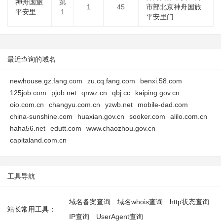
神舟国旅
第
1
45
市部北京神舟国旅
平安里
1
平安里门...
最近查询的域名
newhouse.gz.fang.com
zu.cq.fang.com
benxi.58.com
125job.com
pjob.net
qnwz.cn
qbj.cc
kaiping.gov.cn
oio.com.cn
changyu.com.cn
yzwb.net
mobile-dad.com
china-sunshine.com
huaxian.gov.cn
sooker.com
alilo.com.cn
haha56.net
edutt.com
www.chaozhou.gov.cn
capitaland.com.cn
工具导航
域名备案查询
域名whois查询
http状态查询
站长常用工具：
IP查询
UserAgent查询