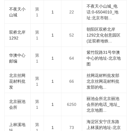
不夜天小山城_电
不夜天小
第
1
22
话:0-6504010_地
山城
1
址:北京市朝...
朝阳区双桥北岸
双桥北岸
第
1
52
1292文化创意园区
1292
1
(近双桥地铁...
紫竹院路31号华澳
华澳中心
第
1
64
中心的地址-北京地
邮编
1
图
北京丝网
丝网花材料批发部
第
花材料批
1
66
北京丝网花材料批
1
发
发部的电...
丽池会所北京丽池
北京丽池
第
1
6250
会所的电话_地址_
会所
1
北京地图...
海淀区安宁庄东路
上林溪地
第
1
73
上林溪的地址-北京
址
1