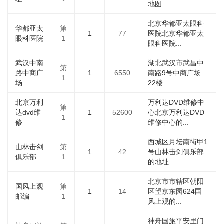
地图...
北京华都亚太眼科
华都亚太
第
1
77
医院北京华都亚太
眼科医院
1
眼科医院...
武汉中南
湖北武汉市武昌中
第
路中商广
1
6550
南路9号中商广场
1
场
22楼.....
北京万利
万利达DVD维修中
第
达dvd维
1
52600
心北京万利达DVD
1
修
维修中心的...
西城区月坛南街甲1
山林击剑
第
1
42
号山林击剑俱乐部
俱乐部
1
的地址...
北京市市辖区朝阳
国风上观
第
1
14
区望京东园624国
邮编
1
风上观的...
神舟国旅平安里门