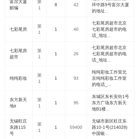
富尔大厦
第
8
42
环中路9号富尔大厦
邮编
1
的地址...
七彩尾房超市北京
第
七彩尾房
1
40
七彩尾房超市的电
1
话_地址...
七彩尾房超市北京
七彩尾房
第
1
26
七彩尾房超市的电
超市
1
话_地址...
纯纯彩妆工作室北
第
纯纯彩妆
1
93
京纯纯彩妆工作室
1
的电话_...
东城区东长安街1号
东方新天
第
1
95
东方广场东方新天
地it
1
地B1楼...
无锡旺庄
无锡市新区旺庄东
第
东路115
1
59400
路10-1号(214028)
1
号
中国银...