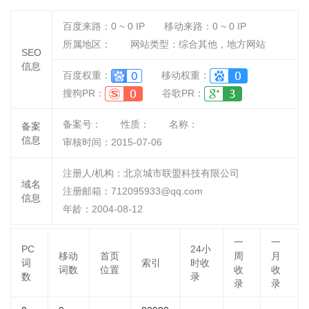
百度来路：
0 ~ 0
IP
移动来路：
0 ~ 0
IP
所属地区：
网站类型：综合其他，地方网站
SEO
信息
百度权重：
移动权重：
搜狗PR：
谷歌PR：
备案号：
性质：
名称：
备案
信息
审核时间：
2015-07-06
注册人/机构：北京城市联盟科技有限公司
域名
注册邮箱：712095933@qq.com
信息
年龄：2004-08-12
一
一
PC
24小
移动
首页
周
月
词
索引
时收
词数
位置
收
收
数
录
录
录