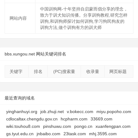
中国训狗网-十年坚持自启蒙而倡分享的理念，
致力于训犬知识传播。分享训狗教程,研究怎样
网站内容
训狗,和训狗师探讨如何训狗,学习狗民狗友的
训狗方法,做个训狗有方的训犬师
bbs.xungou.net 网站关键词排名
关键字
排名
(PC)搜索量
收录量
网页标题
最近查询的域名
yinghanhuyi.org
job.zhuji.net
v.bokecc.com
miyu.popoho.com
cdlocaltax.chengdu.gov.cn
hcpharm.com
33669.com
wiki.touhou8.com
pinshuwu.com
pongo.cn
xuanfengpan.com
gs.tyut.edu.cn
jnbaibo.com
23task.com
mhj.3595.com