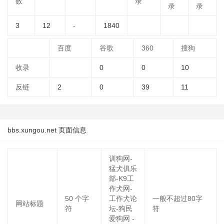
数
录
录
录
3
12
-
1840
百度
谷歌
360
搜狗
收录
0
0
10
反链
2
0
39
11
bbs.xungou.net 页面信息
训狗网-
猛犬俱乐
部-K9工
作犬网-
50
个字
工作犬论
一般不超过80字
网站标题
符
坛-狗民
符
爱狗网 -