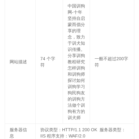
中国训狗
网-十年
坚持自启
蒙而倡分
享的理
念，致力
于训犬知
识传播。
分享训狗
74
个字
一般不超过200字
网站描述
教程研究
符
符
怎样训狗
和训狗师
探讨如何
训狗学习
狗民狗友
的训狗方
法做个训
狗有方的
训犬师
服务器信
协议类型：HTTP/1.1 200 OK 服务器类型：
息
IIS 程序支持：WAF/2.0