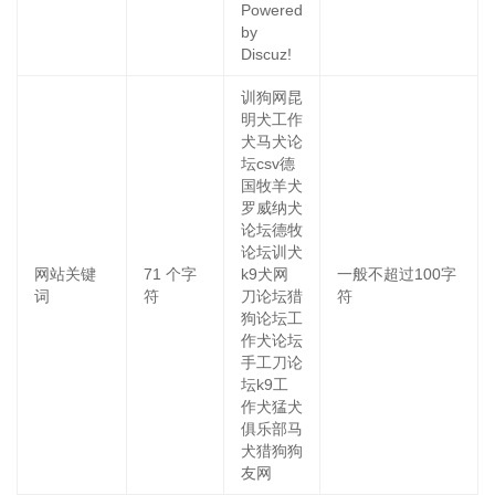
Powered
by
Discuz!
训狗网昆
明犬工作
犬马犬论
坛csv德
国牧羊犬
罗威纳犬
论坛德牧
论坛训犬
网站关键
71
个字
k9犬网
一般不超过100字
词
符
刀论坛猎
符
狗论坛工
作犬论坛
手工刀论
坛k9工
作犬猛犬
俱乐部马
犬猎狗狗
友网