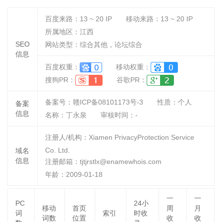
by Discuz!
百度来路：
13 ~ 20
IP
移动来路：
13 ~ 20
IP
所属地区：江西
SEO
网站类型：综合其他，论坛综合
信息
百度权重：
移动权重：
搜狗PR：
谷歌PR：
备案号：赣ICP备08101173号-3
性质：
个人
备案
信息
名称：
丁永泉
审核时间：
-
注册人/机构：Xiamen PrivacyProtection Service
Co. Ltd.
域名
信息
注册邮箱：tjtjrstlx@enamewhois.com
年龄：2009-01-18
一
一
PC
24小
移动
首页
周
月
词
索引
时收
词数
位置
收
收