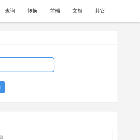
查询
转换
前端
文档
其它
询
合