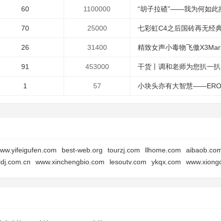
60
1100000
“胡子拉碴”——我为何如此推荐
70
25000
七彩虹C4之后国砖再无经典C
26
31400
精致女声小毒物飞傲X3Mark
91
453000
干货丨调和老师为您扒一扒STA
1
57
小块头亦有大智慧——EROSQ
ww.yifeigufen.com
best-web.org
tourzj.com
llhome.com
aibaob.co
ldj.com.cn
www.xinchengbio.com
lesoutv.com
ykqx.com
www.xiongd