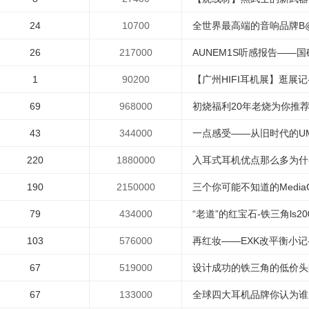
24
10700
全世界最高端的音响品牌B@@
26
217000
AUNEM1S听感报告——国砖归
1
90200
【广州HIFI耳机展】逛展记
69
968000
初烧福利20年老烧为你推荐2
43
344000
一点感受——从旧时代的UM1
220
1880000
入耳式耳机优点那么多为什么
190
2150000
三个你可能不知道的MediaG
79
434000
“老道”的红宝石-铁三角ls200
103
576000
再红妆——EXK改平衡小记
67
519000
设计成功的铁三角的低价头戴蓝
67
133000
全球四大耳机品牌你认为谁的知