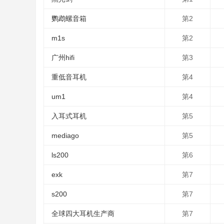
鹦鹉螺音箱
第2
m1s
第2
广州hifi
第3
重低音耳机
第4
um1
第4
入耳式耳机
第5
mediago
第5
ls200
第6
exk
第7
s200
第7
全球四大耳机生产商
第7