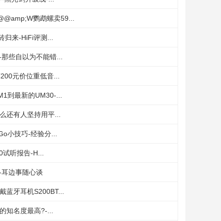
amp;W鹦鹉螺卖59...
来-HiFi评测...
-那些自以为不能错...
00元价位重低音...
到最新的UM30-...
还有人坚持用平...
o小技巧-经验分...
试听报告-H...
-耳边事随心谈
牙耳机S200BT...
名度最高?-...