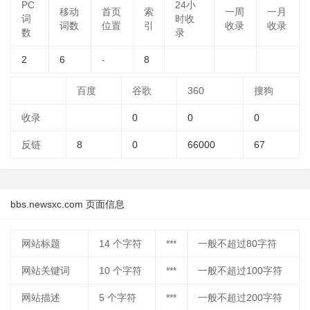
PC
24小
移动
首页
索
一周
一月
词
时收
词数
位置
引
收录
收录
数
录
2
6
-
8
百度
谷歌
360
搜狗
收录
0
0
0
反链
8
0
66000
67
bbs.newsxc.com 页面信息
网站标题
14
个字符
***
一般不超过80字符
网站关键词
10
个字符
***
一般不超过100字符
网站描述
5
个字符
***
一般不超过200字符