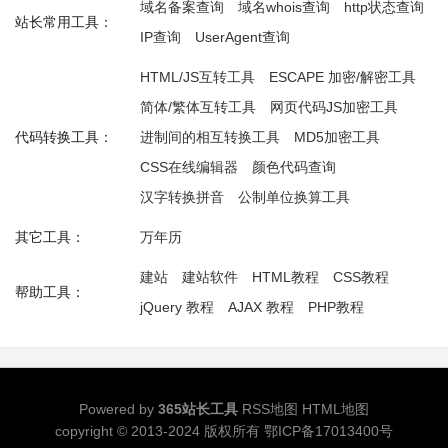
域名备案查询
域名whois查询
http状态查询
站长常用工具：
IP查询
UserAgent查询
HTML/JS互转工具
ESCAPE 加密/解密工具
简体/繁体互转工具
网页代码JS加密工具
代码转换工具：
进制间的相互转换工具
MD5加密工具
CSS在线编辑器
颜色代码查询
汉字转换拼音
公制单位换算工具
其它工具：
万年历
建站
建站软件
HTML教程
CSS教程
帮助工具：
jQuery 教程
AJAX 教程
PHP教程
Powered by
365站长工具
RSS地图
HTML地图
copyright © 2013-2024 版权所有
鄂ICP备17013400号