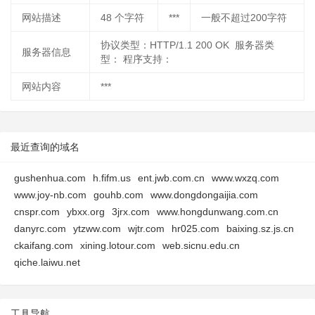
网站描述
48
个字符
***
一般不超过200字符
协议类型：HTTP/1.1 200 OK 服务器类
服务器信息
型： 程序支持：
网站内容
***
最近查询的域名
gushenhua.com
h.fifm.us
ent.jwb.com.cn
www.wxzq.com
www.joy-nb.com
gouhb.com
www.dongdongaijia.com
cnspr.com
ybxx.org
3jrx.com
www.hongdunwang.com.cn
danyrc.com
ytzww.com
wjtr.com
hr025.com
baixing.sz.js.cn
ckaifang.com
xining.lotour.com
web.sicnu.edu.cn
qiche.laiwu.net
工具导航