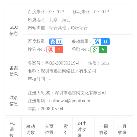
百度来路：
0 ~ 0
IP
移动来路：
0 ~ 0
IP
所属地区：北京，海淀
SEO
网站类型：综合其他，论坛综合
信息
百度权重：
移动权重：
搜狗PR：
谷歌PR：
备案号：粤B2-20050219-4
性质：
企业
备案
名称：
深圳市迅雷网络技术有限公司
信息
审核时间：
-
注册人/机构：深圳市迅雷网文化有限公司
域名
注册邮箱：collonwu@gmail.com
信息
年龄：2008-05-04
PC
24小
移动
首页
索
一周
一月
词
时收
词数
位置
引
收录
收录
数
录