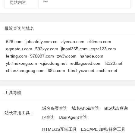
网站内容
***
最近查询的域名
628.com
jobsafety.com.cn
ziyecao.com
elitimes.com
qqmatou.com
592xyx.com
jinpai365.com
cqzc123.com
lerting.com
970097.com
zw3w.com
hahade.com
yb.linekong.com
v.jiaodong.net
redflagseed.com
fit120.net
chianzhaogong.com
68la.com
bbs.hyxzx.net
mchim.net
工具导航
域名备案查询
域名whois查询
http状态查询
站长常用工具：
IP查询
UserAgent查询
HTML/JS互转工具
ESCAPE 加密/解密工具