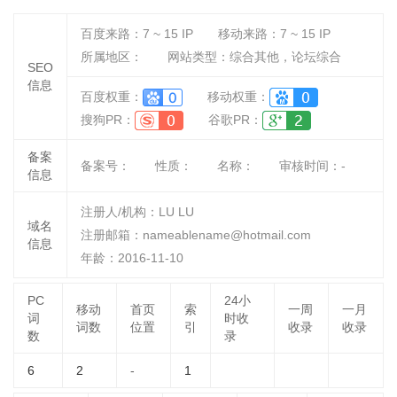
百度来路：
7 ~ 15
IP
移动来路：
7 ~ 15
IP
所属地区：
网站类型：综合其他，论坛综合
SEO
信息
百度权重：
移动权重：
搜狗PR：
谷歌PR：
备案
备案号：
性质：
名称：
审核时间：
-
信息
注册人/机构：LU LU
域名
注册邮箱：nameablename@hotmail.com
信息
年龄：2016-11-10
PC
24小
移动
首页
索
一周
一月
词
时收
词数
位置
引
收录
收录
数
录
6
2
-
1