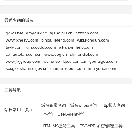
最近查询的域名
ggwu.net
dmyx.ak.cc
tga3c.plu.cn
hzzbhb.com
www.jxhesyy.com
pinpai.lefeng.com
wiki.kongjun.com
ta-ly.com
xjin.coodub.com
aikan.vmhelp.com
car.autofan.com.cn
www.opg.cn
shmondial.com
www.jlkjgroup.com
v.sma.so
kpcq.com.cn
gou.aigou.com
sxcgzx.shaanxi.gov.cn
dianpu.xooob.com
mm.yuucn.com
工具导航
域名备案查询
域名whois查询
http状态查询
站长常用工具：
IP查询
UserAgent查询
HTML/JS互转工具
ESCAPE 加密/解密工具