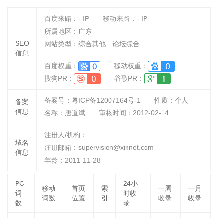
百度来路：
-
IP
移动来路：
-
IP
所属地区：广东
SEO
网站类型：综合其他，论坛综合
信息
百度权重：
移动权重：
搜狗PR：
谷歌PR：
备案号：粤ICP备12007164号-1
性质：
个人
备案
信息
名称：
唐道斌
审核时间：
2012-02-14
注册人/机构：
域名
注册邮箱：supervision@xinnet.com
信息
年龄：2011-11-28
PC
24小
移动
首页
索
一周
一月
词
时收
词数
位置
引
收录
收录
数
录