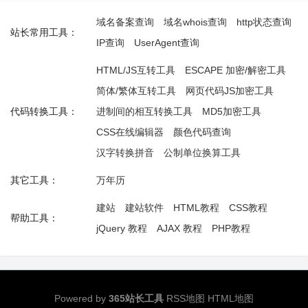
域名备案查询
域名whois查询
http状态查询
站长常用工具：
IP查询
UserAgent查询
HTML/JS互转工具
ESCAPE 加密/解密工具
简体/繁体互转工具
网页代码JS加密工具
代码转换工具：
进制间的相互转换工具
MD5加密工具
CSS在线编辑器
颜色代码查询
汉字转换拼音
公制单位换算工具
其它工具：
万年历
建站
建站软件
HTML教程
CSS教程
帮助工具：
jQuery 教程
AJAX 教程
PHP教程
Powered by
365站长工具
RSS地图
HTML地图