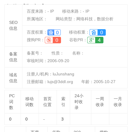
打法*【唯一入口】
百度来路：
-
IP
移动来路：
-
IP
所属地区：
网站类型：网络科技，数据分析
SEO
信息
百度权重：
移动权重：
搜狗PR：
谷歌PR：
备案号：
性质：
名称：
备案
信息
审核时间：
2006-09-20
注册人/机构：luJunshang
域名
信息
注册邮箱：lujs@3ddl.org
年龄：2005-10-27
PC
24小
移动
首页
索
一周
一月
词
时收
词数
位置
引
收录
收录
数
录
0
0
-
3