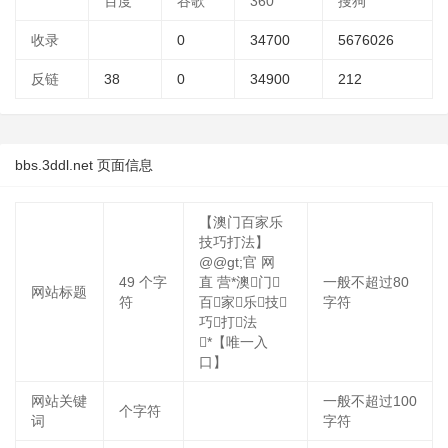
百度
谷歌
360
搜狗
收录
0
34700
5676026
反链
38
0
34900
212
bbs.3ddl.net 页面信息
【澳门百家乐
技巧打法】
@@gt;官 网
49
个字
直 营*澳门
一般不超过80
网站标题
符
百家乐技
字符
巧打法
*【唯一入
口】
网站关键
一般不超过100
个字符
词
字符