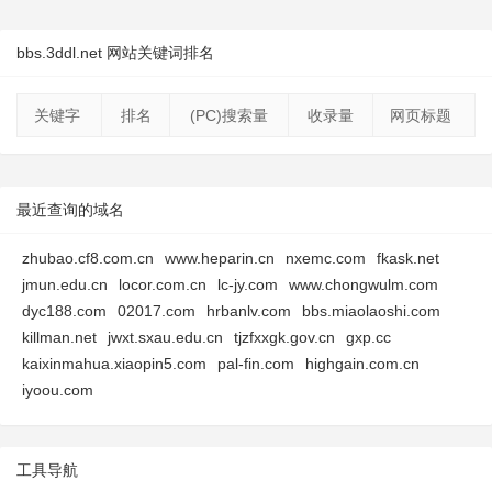
bbs.3ddl.net 网站关键词排名
关键字
排名
(PC)搜索量
收录量
网页标题
最近查询的域名
zhubao.cf8.com.cn
www.heparin.cn
nxemc.com
fkask.net
jmun.edu.cn
locor.com.cn
lc-jy.com
www.chongwulm.com
dyc188.com
02017.com
hrbanlv.com
bbs.miaolaoshi.com
killman.net
jwxt.sxau.edu.cn
tjzfxxgk.gov.cn
gxp.cc
kaixinmahua.xiaopin5.com
pal-fin.com
highgain.com.cn
iyoou.com
工具导航