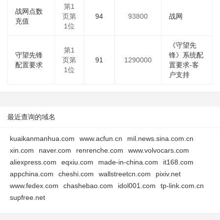
第1
战网点数
页第
94
93800
战网
充值
1位
《守望先
第1
守望先锋
锋》系统配
页第
91
1290000
配置要求
置要求-客
1位
户支持
最近查询的域名
kuaikanmanhua.com
www.acfun.cn
mil.news.sina.com.cn
xin.com
naver.com
renrenche.com
www.volvocars.com
aliexpress.com
eqxiu.com
made-in-china.com
it168.com
appchina.com
cheshi.com
wallstreetcn.com
pixiv.net
www.fedex.com
chashebao.com
idol001.com
tp-link.com.cn
supfree.net