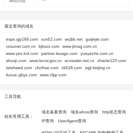
网站内容
***
最近查询的域名
expo.qjy168.com
xun52.com
wcjbb.net
guijiejie.com
cosunet.com.cn
bjkszs.com
www.jlmag.com.cn
www.yes-lcd.com
partner.lavago.com
yueyeche.com.cn
afuvip.com
www.lsrcw.gov.cn
ecowater.net.cn
zhaole123.com
iwishwed.com
chnfree.com
zk528.com
sqjt.beijing.cn
liuxue.yjbys.com
www.cfjqr.com
工具导航
域名备案查询
域名whois查询
http状态查询
站长常用工具：
IP查询
UserAgent查询
HTML/JS互转工具
ESCAPE 加密/解密工具