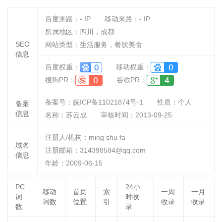
百度来路：
-
IP
移动来路：
-
IP
所属地区：四川，成都
SEO
网站类型：生活服务，餐饮美食
信息
百度权重：
移动权重：
搜狗PR：
谷歌PR：
备案号：皖ICP备11021874号-1
性质：
个人
备案
信息
名称：
苏云成
审核时间：
2013-09-25
注册人/机构：ming shu fa
域名
注册邮箱：314398584@qq.com
信息
年龄：2009-06-15
PC
24小
移动
首页
索
一周
一月
词
时收
词数
位置
引
收录
收录
数
录