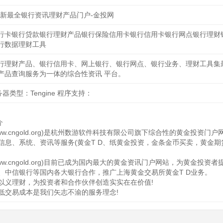
最新最全银行资讯理财产品门户-金投网
行卡银行贷款银行理财产品银行保险信用卡银行信用卡银行网点银行理财
行数据理财工具
行理财产品、银行信用卡、网上银行、银行网点、银行业务、理财工具集
产品查询服务为一体的综合性资讯 平台。
服务器类型：Tengine 程序支持：
介
ww.cngold.org)是杭州数游软件科技有限公司旗下综合性的黄金投
信息、系统、资讯等服务(黄金T D、纸黄金投资，金条金币买卖，黄金期
ww.cngold.org)目前已成为国内最大的黄金资讯门户网站，为黄金
、中信银行等国内各大银行合作，推广上海黄金交易所黄金T D业务。
以义理财，为投资者和合作伙伴创造实实在在价值!
低交易成本是我们矢志不渝的服务理念!