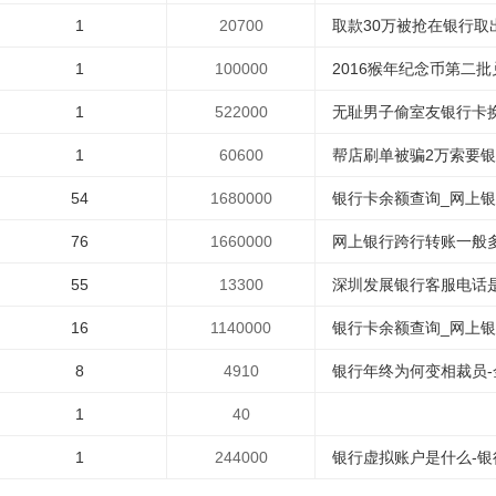
1
20700
取款30万被抢在银行取出
1
100000
2016猴年纪念币第二批
1
522000
无耻男子偷室友银行卡换密
1
60600
帮店刷单被骗2万索要银
54
1680000
银行卡余额查询_网上银行
76
1660000
网上银行跨行转账一般多久
55
13300
深圳发展银行客服电话是多
16
1140000
银行卡余额查询_网上银行
8
4910
银行年终为何变相裁员-
1
40
1
244000
银行虚拟账户是什么-银行