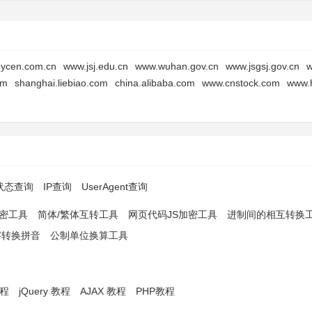
ycen.com.cn
www.jsj.edu.cn
www.wuhan.gov.cn
www.jsgsj.gov.cn
w
om
shanghai.liebiao.com
china.alibaba.com
www.cnstock.com
www.
p状态查询
IP查询
UserAgent查询
解密工具
简体/繁体互转工具
网页代码JS加密工具
进制间的相互转换
字转换拼音
公制单位换算工具
教程
jQuery 教程
AJAX 教程
PHP教程