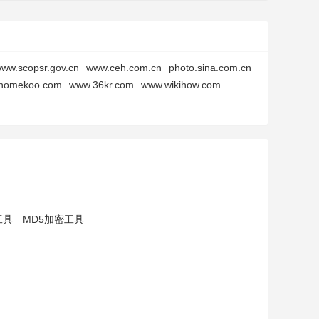
ww.scopsr.gov.cn
www.ceh.com.cn
photo.sina.com.cn
homekoo.com
www.36kr.com
www.wikihow.com
工具
MD5加密工具