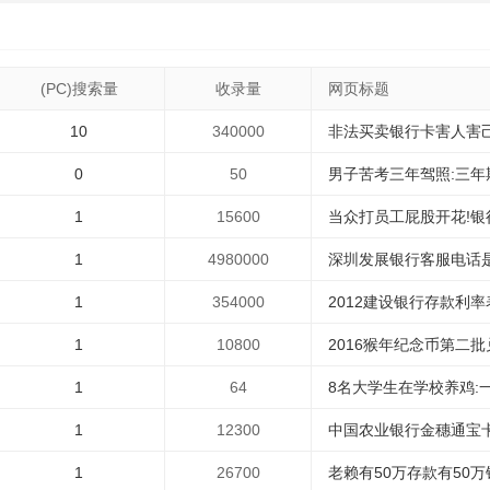
(PC)搜索量
收录量
网页标题
10
340000
非法买卖银行卡害人害己祸
0
50
男子苦考三年驾照:三年期
1
15600
当众打员工屁股开花!银行
1
4980000
深圳发展银行客服电话是多
1
354000
2012建设银行存款利率表
1
10800
2016猴年纪念币第二批
1
64
8名大学生在学校养鸡:一年
1
12300
中国农业银行金穗通宝卡余
1
26700
老赖有50万存款有50万