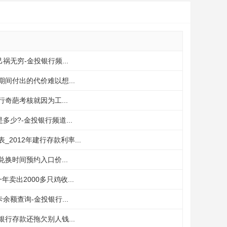
无穷-金投银行频...
间付出的代价难以想...
奇葩考核就因为工...
少?-金投银行频道...
_2012年建行存款利率...
兑换时间预约入口价...
卖出2000多只鸡收...
额查询-金投银行...
银行存款还拖欠别人钱...