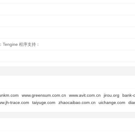
Tengine 程序支持：
yunkm.com
www.greensum.com.cn
www.avit.com.cn
jirou.org
bank-o
w.jh-trace.com
taiyuge.com
zhaocaibao.com.cn
uichange.com
dia