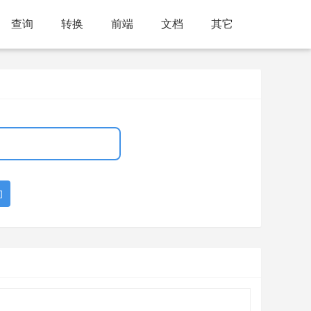
查询
转换
前端
文档
其它
询