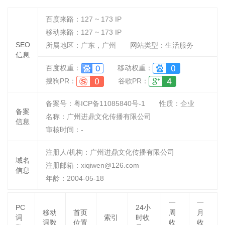
百度来路：
127 ~ 173
IP
移动来路：
127 ~ 173
IP
SEO
所属地区：广东，广州
网站类型：生活服务
信息
百度权重：
移动权重：
搜狗PR：
谷歌PR：
备案号：粤ICP备11085840号-1
性质：
企业
备案
名称：
广州进鼎文化传播有限公司
信息
审核时间：
-
注册人/机构：广州进鼎文化传播有限公司
域名
注册邮箱：xiqiwen@126.com
信息
年龄：2004-05-18
一
一
PC
24小
移动
首页
周
月
词
索引
时收
词数
位置
收
收