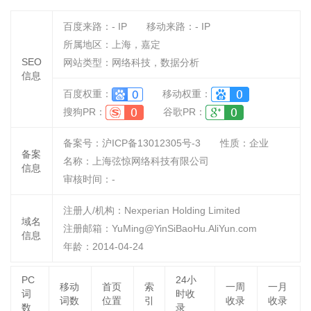
百度来路：
-
IP
移动来路：
-
IP
所属地区：上海，嘉定
SEO
网站类型：网络科技，数据分析
信息
百度权重：
移动权重：
搜狗PR：
谷歌PR：
备案号：沪ICP备13012305号-3
性质：
企业
备案
名称：
上海弦惊网络科技有限公司
信息
审核时间：
-
注册人/机构：Nexperian Holding Limited
域名
注册邮箱：YuMing@YinSiBaoHu.AliYun.com
信息
年龄：2014-04-24
PC
24小
移动
首页
索
一周
一月
词
时收
词数
位置
引
收录
收录
数
录