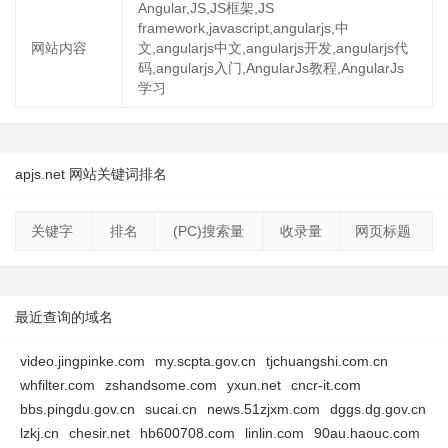
Angular,JS,JS框架,JS
framework,javascript,angularjs,中
网站内容
文,angularjs中文,angularjs开发,angularjs代
码,angularjs入门,AngularJs教程,AngularJs
学习
apjs.net 网站关键词排名
关键字
排名
(PC)搜索量
收录量
网页标题
最近查询的域名
video.jingpinke.com
my.scpta.gov.cn
tjchuangshi.com.cn
whfilter.com
zshandsome.com
yxun.net
cncr-it.com
bbs.pingdu.gov.cn
sucai.cn
news.51zjxm.com
dggs.dg.gov.cn
lzkj.cn
chesir.net
hb600708.com
linlin.com
90au.haouc.com