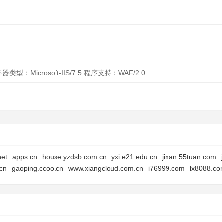
类型：Microsoft-IIS/7.5 程序支持：WAF/2.0
net
apps.cn
house.yzdsb.com.cn
yxi.e21.edu.cn
jinan.55tuan.com
.cn
gaoping.ccoo.cn
www.xiangcloud.com.cn
i76999.com
lx8088.c