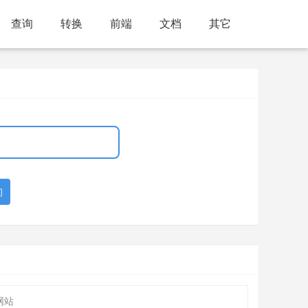
查询
转换
前端
文档
其它
询
网站