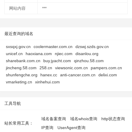
网站内容
***
最近查询的域名
sxsqxj.gov.cn
coolermaster.com.cn
dzswj.szds.gov.cn
unicef.cn
haoxiana.com
njiec.com
disanlou.org
sharebank.com.cn
buy.jyacht.com
qinzhou.58.com
jincheng.58.com
258.cn
viewsonic.com.cn
pampers.com.cn
shunfengche.org
hanex.cc
anti-cancer.com.cn
delixi.com
vmarketing.cn
xinhehui.com
工具导航
域名备案查询
域名whois查询
http状态查询
站长常用工具：
IP查询
UserAgent查询