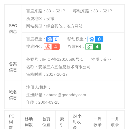
百度来路：
33 ~ 52
IP
移动来路：
33 ~ 52
IP
所属地区：安徽
SEO
网站类型：综合其他，地方网站
信息
百度权重：
移动权重：
搜狗PR：
谷歌PR：
备案号：皖ICP备12016596号-1
性质：
企业
备案
名称：
安徽三六五信息技术有限公司
信息
审核时间：
2017-10-17
注册人/机构：
域名
注册邮箱：abuse@godaddy.com
信息
年龄：2004-09-25
PC
24小
移动
首页
索
一周
一月
词
时收
词数
位置
引
收录
收录
数
录