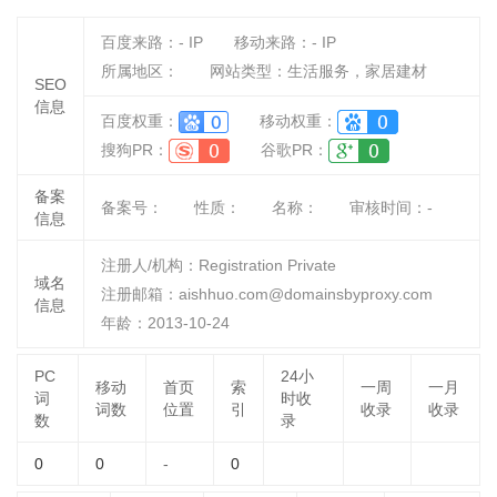
百度来路：
-
IP
移动来路：
-
IP
所属地区：
网站类型：生活服务，家居建材
SEO
信息
百度权重：
移动权重：
搜狗PR：
谷歌PR：
备案
备案号：
性质：
名称：
审核时间：
-
信息
注册人/机构：Registration Private
域名
注册邮箱：aishhuo.com@domainsbyproxy.com
信息
年龄：2013-10-24
PC
24小
移动
首页
索
一周
一月
词
时收
词数
位置
引
收录
收录
数
录
0
0
-
0