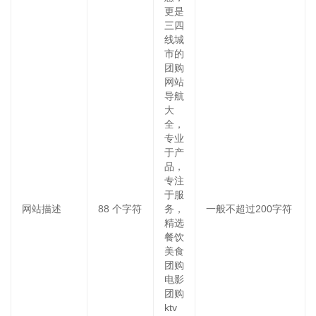
更是
三四
线城
市的
团购
网站
导航
大
全，
专业
于产
品，
专注
于服
网站描述
88
个字符
务，
一般不超过200字符
精选
餐饮
美食
团购
电影
团购
ktv