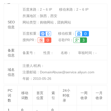
把手！
百度来路：
2 ~ 6
IP
移动来路：
2 ~ 6
IP
所属地区：陕西，西安
SEO
网站类型：购物网站，团购网站
信息
百度权重：
移动权重：
搜狗PR：
谷歌PR：
备案
备案号：
性质：
名称：
审核时间：
-
信息
注册人/机构：
域名
注册邮箱：DomainAbuse@service.aliyun.com
信息
年龄：2010-05-26
PC
24小
移动
首页
索
一周
一月
词
时收
词数
位置
引
收录
收录
数
录
1
0
-
0