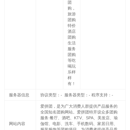
团
购，
旅游
团购
特价
酒店
团购
生活
服务
团购
等吃
喝玩
乐样
样
有！
服务器信息
协议类型：- 服务器类型：- 程序支持：-
爱拼团，是为广大消费人群提供产品服务的
全国知名团购网站。爱拼团特开设众多团购
服务:餐厅、酒吧、KTV、SPA、美发店、瑜
网站内容
伽馆、电影、洗车、手机数码、家居日用、
服装服饰等团购项目，为消费者提供高品质