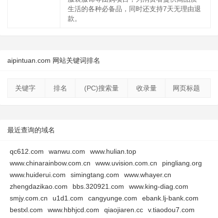
生活的各种必备品，同时还支持7天无理由退
款。
aipintuan.com 网站关键词排名
关键字
排名
(PC)搜索量
收录量
网页标题
最近查询的域名
qc612.com
wanwu.com
www.hulian.top
www.chinarainbow.com.cn
www.uvision.com.cn
pingliang.org
www.huiderui.com
simingtang.com
www.whayer.cn
zhengdazikao.com
bbs.320921.com
www.king-diag.com
smjy.com.cn
u1d1.com
cangyunge.com
ebank.lj-bank.com
bestxl.com
www.hbhjcd.com
qiaojiaren.cc
v.tiaodou7.com