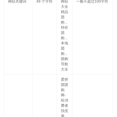
网站关键词
49
个字符
网站
一般不超过100字符
大全
精品
团
购，
特价
团
购，
本地
团
购，
团购
导航
大全
爱拼
团团
购
网-
给消
费者
找优
惠，