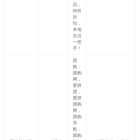
品，
特价
折
扣，
本地
生活
一把
手！
团
购，
团购
网，
爱拼
团，
爱拼
团购
网，
团购
导
航，
团购